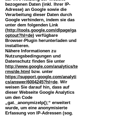
bezogenen Daten (inkl. Ihrer IP-
Adresse) an Google sowie die
Verarbeitung dieser Daten durch
Google verhindern, indem sie das
unter dem folgenden Link
(
http://tools.google.com/dlpage/ga
optout?hl=de
) verfügbare
Browser-Plugin herunterladen und
installieren.
Nähere Informationen zu
Nutzungsbedingungen und
Datenschutz finden Sie unter
http://www.google.com/analytics/te
rms/de.html
bzw. unter
https://support.google.com/analyti
cs/answer/6004245?hl=de
. Wir
weisen Sie darauf hin, dass auf
dieser Webseite Google Analytics
um den Code
„gat._anonymizeIp();“ erweitert
wurde, um eine anonymisierte
Erfassung von IP-Adressen (sog.