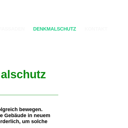
Sie erreichen uns unter:
02236 312 011
FASSADEN
DENKMALSCHUTZ
KONTAKT
alschutz
folgreich bewegen.
te Gebäude in neuem
rderlich, um solche