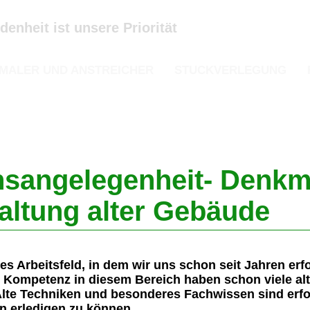
edenheit ist unsere Priorität
MALER UND ANSTREICHER
STUCKVERLEGUNG
nsangelegenheit- Denkm
altung alter Gebäude
les Arbeitsfeld, in dem wir uns schon seit Jahren er
 Kompetenz in diesem Bereich haben schon viele al
 Alte Techniken und besonderes Fachwissen sind erfo
n erledigen zu können.